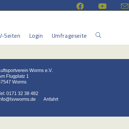
V-Seiten
Login
Umfrageseite
Website-
Suche
umschalten
uftsportverein Worms e.V.
Am Flugplatz 1
67547 Worms
el: 0171 32 38 482
info@lsvworms.de
Anfahrt