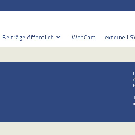
Beiträge öffentlich
WebCam
externe LS
L
T