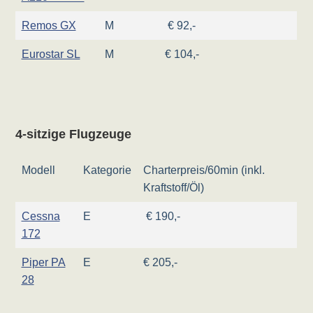
Remos GX
M
€ 92,-
Eurostar SL
M
€ 104,-
4-sitzige Flugzeuge
Modell
Kategorie
Charterpreis/60min (inkl.
Kraftstoff/Öl)
Cessna
E
€ 190,-
172
Piper PA
E
€ 205,-
28