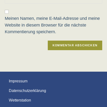
deine
Adresse
ein
Website-
zum
URL
Kommentieren
ein
Meinen Namen, meine E-Mail-Adresse und meine
ein
(optional)
Website in diesem Browser für die nächste
Kommentierung speichern.
Impressum
Datenschutzerklärung
Wetterstation