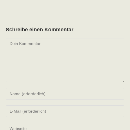
Schreibe einen Kommentar
Kommentieren
Gib
deinen
Namen
Gib
oder
deine
Benutzernamen
E-
zum
Gib
Mail-
Kommentieren