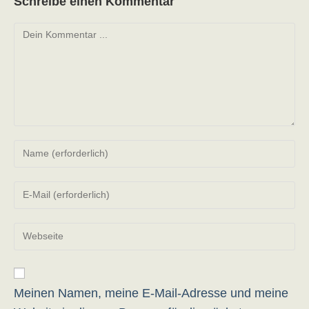
Schreibe einen Kommentar
Kommentieren
Gib
deinen
Namen
Gib
oder
deine
Benutzernamen
E-
zum
Gib
Mail-
Kommentieren
deine
Adresse
ein
Website-
zum
URL
Kommentieren
ein
Meinen Namen, meine E-Mail-Adresse und meine
ein
(optional)