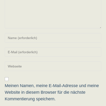
Gib
deinen
Namen
Gib
oder
deine
Benutzernamen
E-
zum
Gib
Mail-
Kommentieren
deine
Adresse
ein
Website-
zum
URL
Kommentieren
ein
Meinen Namen, meine E-Mail-Adresse und meine
ein
(optional)
Website in diesem Browser für die nächste
Kommentierung speichern.