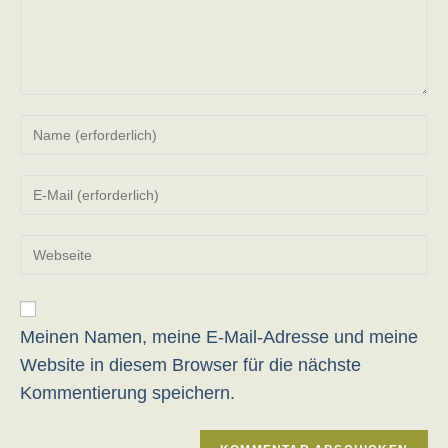
Gib
deinen
Namen
Gib
oder
deine
Benutzernamen
E-
zum
Gib
Mail-
Kommentieren
deine
Adresse
ein
Website-
zum
URL
Kommentieren
ein
Meinen Namen, meine E-Mail-Adresse und meine
ein
(optional)
Website in diesem Browser für die nächste
Kommentierung speichern.