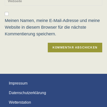
Mail-
Kommentieren
deine
Adresse
ein
Website-
zum
URL
Kommentieren
ein
Meinen Namen, meine E-Mail-Adresse und meine
ein
(optional)
Website in diesem Browser für die nächste
Kommentierung speichern.
Impressum
Datenschutzerklärung
Wetterstation