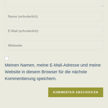
Gib
deinen
Namen
Gib
oder
deine
Benutzernamen
E-
zum
Gib
Mail-
Kommentieren
deine
Adresse
ein
Website-
zum
URL
Kommentieren
ein
Meinen Namen, meine E-Mail-Adresse und meine
ein
(optional)
Website in diesem Browser für die nächste
Kommentierung speichern.