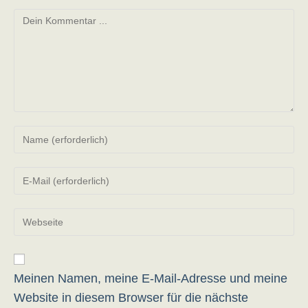
Kommentieren
Gib
deinen
Namen
Gib
oder
deine
Benutzernamen
E-
zum
Gib
Mail-
Kommentieren
deine
Adresse
ein
Website-
zum
URL
Kommentieren
ein
Meinen Namen, meine E-Mail-Adresse und meine
ein
(optional)
Website in diesem Browser für die nächste