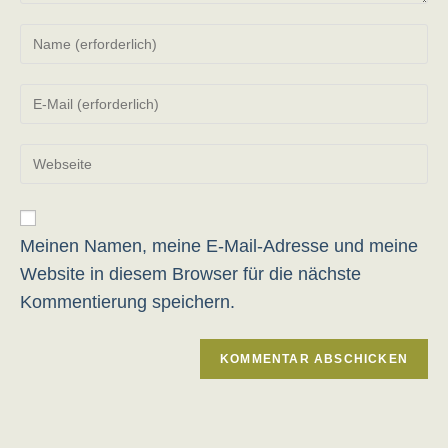
Gib
deinen
Namen
Gib
oder
deine
Benutzernamen
E-
zum
Gib
Mail-
Kommentieren
deine
Adresse
ein
Website-
zum
URL
Kommentieren
ein
Meinen Namen, meine E-Mail-Adresse und meine
ein
(optional)
Website in diesem Browser für die nächste
Kommentierung speichern.