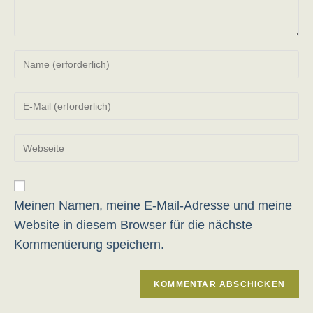
Gib
deinen
Namen
Gib
oder
deine
Benutzernamen
E-
zum
Gib
Mail-
Kommentieren
deine
Adresse
ein
Website-
zum
URL
Kommentieren
ein
Meinen Namen, meine E-Mail-Adresse und meine
ein
(optional)
Website in diesem Browser für die nächste
Kommentierung speichern.