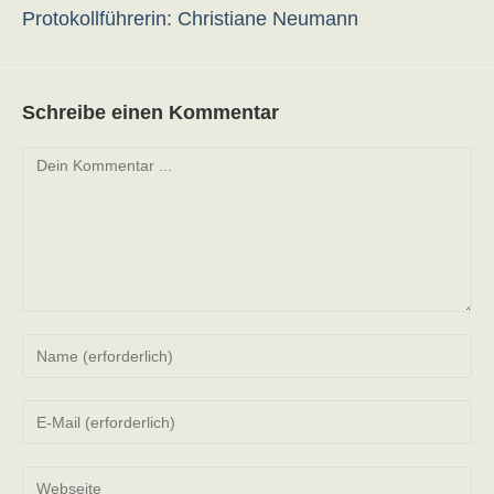
Protokollführerin: Christiane Neumann
Schreibe einen Kommentar
Kommentieren
Gib
deinen
Namen
Gib
oder
deine
Benutzernamen
E-
zum
Gib
Mail-
Kommentieren