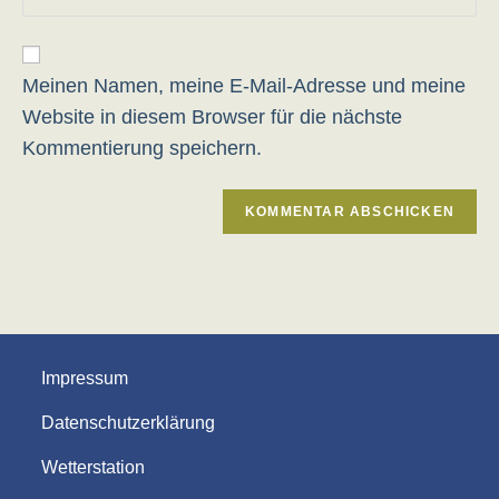
deine
Adresse
ein
Website-
zum
URL
Kommentieren
ein
Meinen Namen, meine E-Mail-Adresse und meine
ein
(optional)
Website in diesem Browser für die nächste
Kommentierung speichern.
Impressum
Datenschutzerklärung
Wetterstation